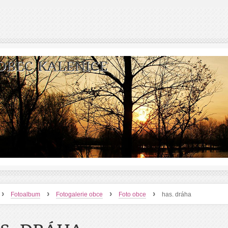
OBEC KALENICE
›
›
›
›
Fotoalbum
Fotogalerie obce
Foto obce
has. dráha