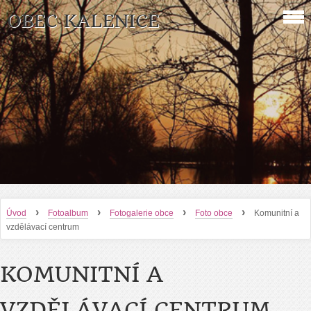
OBEC KALENICE
›
›
›
›
Úvod
Fotoalbum
Fotogalerie obce
Foto obce
Komunitní a
vzdělávací centrum
KOMUNITNÍ A
VZDĚLÁVACÍ CENTRUM