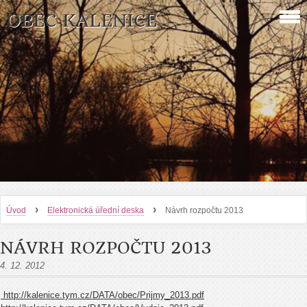
OBEC KALENICE
›
›
Úvod
Elektronická úřední deska
Návrh rozpočtu 2013
NÁVRH ROZPOČTU 2013
4. 12. 2012
http://kalenice.tym.cz/DATA/obec/Prijmy_2013.pdf