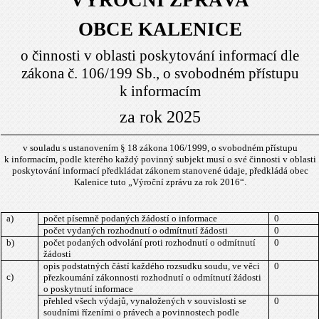
VÝROČNÍ ZPRÁVA
OBCE KALENICE
o činnosti v oblasti poskytování informací dle
zákona č. 106/199 Sb., o svobodném přístupu
k informacím
za rok 2025
v souladu s ustanovením § 18 zákona 106/1999, o svobodném přístupu
k informacím, podle kterého každý povinný subjekt musí o své činnosti v oblasti
poskytování informací předkládat zákonem stanovené údaje, předkládá obec
Kalenice tuto „Výroční zprávu za rok 2016“.
a)
počet písemně podaných žádostí o informace
0
počet vydaných rozhodnutí o odmítnutí žádosti
0
b)
počet podaných odvolání proti rozhodnutí o odmítnutí
0
žádosti
opis podstatných částí každého rozsudku soudu, ve věci
0
c)
přezkoumání zákonnosti rozhodnutí o odmítnutí žádosti
o poskytnutí informace
přehled všech výdajů, vynaložených v souvislosti se
0
soudními řízeními o právech a povinnostech podle