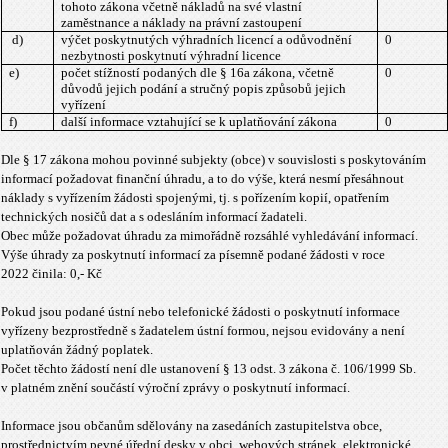
tohoto zákona včetně nákladů na své vlastní
zaměstnance a náklady na právní zastoupení
d)
výčet poskytnutých výhradních licencí a odůvodnění
0
nezbytnosti poskytnutí výhradní licence
e)
počet stížností podaných dle § 16a zákona, včetně
0
důvodů jejich podání a stručný popis způsobů jejich
vyřízení
f)
další informace vztahující se k uplatňování zákona
0
Dle § 17 zákona mohou povinné subjekty (obce) v souvislosti s poskytováním
informací požadovat finanční úhradu, a to do výše, která nesmí přesáhnout
náklady s vyřízením žádosti spojenými, tj. s pořízením kopií, opatřením
technických nosičů dat a s odesláním informací žadateli.
Obec může požadovat úhradu za mimořádně rozsáhlé vyhledávání informací.
Výše úhrady za poskytnutí informací za písemně podané žádosti v roce
2022 činila: 0,- Kč
Pokud jsou podané ústní nebo telefonické žádosti o poskytnutí informace
vyřízeny bezprostředně s žadatelem ústní formou, nejsou evidovány a není
uplatňován žádný poplatek.
Počet těchto žádostí není dle ustanovení § 13 odst. 3 zákona č. 106/1999 Sb.
v platném znění součástí výroční zprávy o poskytnutí informací.
Informace jsou občanům sdělovány na zasedáních zastupitelstva obce,
prostřednictvím pevné úřední desky v obci, webových stránek, elektronické