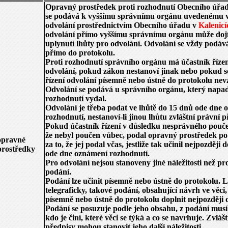
Opravný prostředek proti rozhodnutí Obecního úřa
se podává k vyššímu správnímu orgánu uvedenému v
odvolání prostřednictvím Obecního úřadu v
Kalenicí
odvolání přímo vyššímu správnímu orgánu může do
uplynutí lhůty pro odvolání. Odvolání se vždy podá
přímo do protokolu.
Proti rozhodnutí správního orgánu má účastník říze
odvolání, pokud zákon nestanoví jinak nebo pokud s
řízení odvolání písemně nebo ústně do protokolu nev
Odvolání se podává u správního orgánu, který napa
rozhodnutí vydal.
Odvolání je třeba podat ve lhůtě do 15 dnů ode dne
rozhodnutí, nestanoví-li jinou lhůtu zvláštní právní p
Pokud účastník řízení v důsledku nesprávného pouče
že nebyl poučen vůbec, podal opravný prostředek po 
opravné
za to, že jej podal včas, jestliže tak učinil nejpozději 
prostředky
ode dne oznámení rozhodnutí.
Pro odvolání nejsou stanoveny jiné náležitosti než p
podání.
Podání lze učinit písemně nebo ústně do protokolu. Lz
telegraficky, takové podání, obsahující návrh ve věci,
písemně nebo ústně do protokolu doplnit nejpozději d
Podání se posuzuje podle jeho obsahu, z podání musí
kdo je činí, které věci se týká a co se navrhuje. Zvláš
předpisy mohou stanovit jeho další náležitosti.