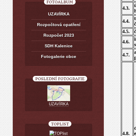
FOTOALBUM
4.3.
UZAVÍRKA
4.4.
Rozpočtová opatření
4.5.
Rozpočet 2023
4.6.
SDH Kalenice
4.7.
Fotogalerie obce
POSLEDNÍ FOTOGRAFIE
UZAVÍRKA
TOPLIST
4.8.