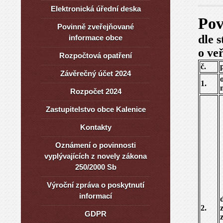
Elektronická úřední deska
Pov
Povinně zveřejňované
dle 
informace obce
o ve
Rozpočtová opatření
č.
Závěrečný účet 2024
1.
Rozpočet 2024
Zastupitelstvo obce Kalenice
Kontakty
Oznámení o povinnosti
vyplývajících z novely zákona
250/2000 Sb
Výroční zpráva o poskytnutí
informací
2.
GDPR