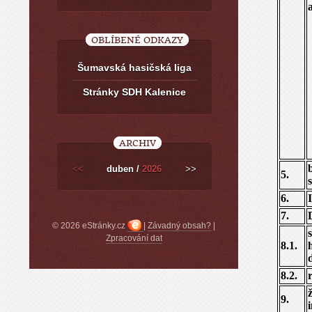
OBLÍBENÉ ODKAZY
Šumavská hasičská liga
Stránky SDH Kalenice
ARCHIV
<<
duben /
2026
>>
5.
6.
7.
© 2026 eStránky.cz
|
Závadný obsah?
|
Zpracování dat
8.1.
8.2.
9.