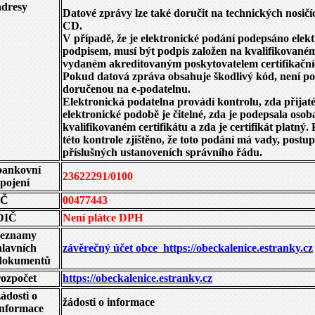
adresy
Datové zprávy lze také doručit na technických nosičíc
CD.
V případě, že je elektronické podání podepsáno ele
podpisem, musí být podpis založen na kvalifikovaném
vydaném akreditovaným poskytovatelem certifikační
Pokud datová zpráva obsahuje škodlivý kód, není p
doručenou na e-podatelnu.
Elektronická podatelna provádí kontrolu, zda přijat
elektronické podobě je čitelné, zda je podepsala oso
kvalifikovaném certifikátu a zda je certifikát platný.
této kontrole zjištěno, že toto podání má vady, postup
příslušných ustanoveních správního řádu.
bankovní
23622291/0100
spojení
IČ
00477443
DIČ
Není plátce DPH
seznamy
hlavních
závěrečný účet obce https://obeckalenice.estranky.cz
dokumentů
rozpočet
https://obeckalenice.estranky.cz
žádosti o
žádosti o informace
informace