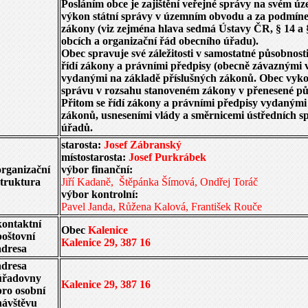
Posláním obce je zajištění veřejné správy na svém ú
výkon státní správy v územním obvodu a za podmín
zákony (viz zejména hlava sedmá Ústavy ČR, § 14 a 
obcích a organizační řád obecního úřadu).
Obec spravuje své záležitosti v samostatné působnosti
řídí zákony a právními předpisy (obecně závaznými 
vydanými na základě příslušných zákonů. Obec vyko
správu v rozsahu stanoveném zákony v přenesené pů
Přitom se řídí zákony a právními předpisy vydanými
zákonů, usneseními vlády a směrnicemi ústředních s
úřadů.
starosta:
Josef Zábranský
místostarosta:
Josef Purkrábek
organizační
výbor finanční:
struktura
Jiří Kadaně, Štěpánka Šímová, Ondřej Toráč
výbor kontrolní:
Pavel Janda, Růžena Kalová, František Rouče
kontaktní
Obec
Kalenice
poštovní
Kalenice 29, 387 16
adresa
adresa
úřadovny
Kalenice 29, 387 16
pro osobní
návštěvu