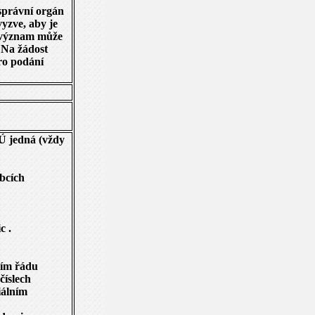
správní orgán
vyzve, aby je
ý význam může
 Na žádost
Pro podání
OÚ jedná (vždy
obcích
c .
ním řádu
číslech
iálním