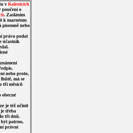
du v
Kalenicích
 poučení o
ch
. Zasláním
jít k marnému
vá písemně nebo
ní právo podat
e účastník
zdal.
dené
 oznámení
ředpis.
ní nebo proto,
lhůtě, má se
do tří měsíců
ro obecné
e je též učinit
 je třeba
o tří dnů.
 být patrno,
tní právní