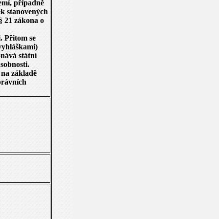
zemí, případně
ek stanovených
§ 21 zákona o
. Přitom se
vyhláškami)
nává státní
sobnosti.
 na základě
právních