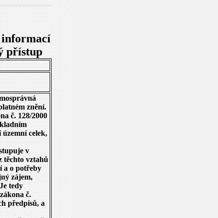
 informací
 přístup
samosprávná
 platném znění.
na č. 128/2000
základním
 územní celek,
stupuje v
 těchto vztahů
í a o potřeby
jný zájem,
Je tedy
 zákona č.
ch předpisů, a