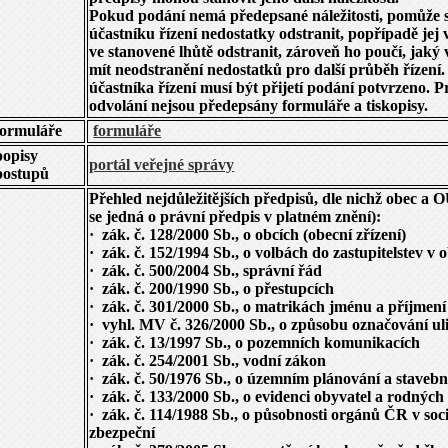
Pokud podání nemá předepsané náležitosti, pomůže 
účastníku řízení nedostatky odstranit, popřípadě jej 
ve stanovené lhůtě odstranit, zároveň ho poučí, jak
mít neodstranění nedostatků pro další průběh řízení.
účastníka řízení musí být přijetí podání potvrzeno. 
odvolání nejsou předepsány formuláře a tiskopisy.
formuláře
formuláře
popisy
portál veřejné správy
postupů
Přehled nejdůležitějších předpisů, dle nichž obec a 
se jedná o právní předpis v platném znění):
·
zák. č. 128/2000 Sb., o obcích (obecní zřízení)
·
zák. č. 152/1994 Sb., o volbách do zastupitelstev v 
·
zák. č. 500/2004 Sb., správní řád
·
zák. č. 200/1990 Sb., o přestupcích
·
zák. č. 301/2000 Sb., o matrikách jménu a příjmení
·
vyhl. MV č. 326/2000 Sb., o způsobu označování uli
·
zák. č. 13/1997 Sb., o pozemních komunikacích
·
zák. č. 254/2001 Sb., vodní zákon
·
zák. č. 50/1976 Sb., o územním plánování a staveb
·
zák. č. 133/2000 Sb., o evidenci obyvatel a rodných 
·
zák. č. 114/1988 Sb., o působnosti orgánů ČR v soc
zbezpeční