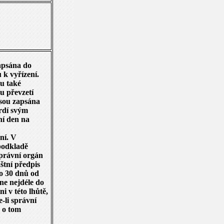
apsána do
 k vyřízení.
u také
u převzetí
jsou zapsána
rdí svým
ní den na
ní. V
podkladě
správní orgán
štní předpis
do 30 dnů od
dne nejdéle do
i v této lhůtě,
-li správní
n o tom