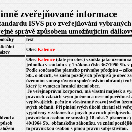
inně zveřejňované informace
standardu ISVS pro zveřejňování vybraných
řejné správě způsobem umožňujícím dálkový
položky
text
oficiální
Obec
Kalenice
název
Obec
Kalenice
(dále jen obec) vznikla jako územní 
jednotka v souladu s § 1 zákona číslo 367/1990 Sb. v
Podle současného platného právního předpisu – záko
Sb., o obcích, ve znění pozdějších předpisů je obec 
územním samosprávným společenstvím občanů; tvoří
který je vymezen hranicí území obce.
Je veřejnoprávní korporací, má vlastní majetek a vy
právních vztazích svým jménem a nese odpovědnost z
vyplývajících, pečuje o všestranný rozvoj svého územ
svých občanů. Při plnění svých úkolů chrání též veře
vyjádřený v zákonech a jiných právních předpisech. 
důvod a
právnickou osobou ve smyslu § 18 odst. 2 písmeno c)
způsob
40/1964 Sb., občanského zákoníku, ve znění pozdější
založení
to právnickou osobou s plnou právní subjektivitou.