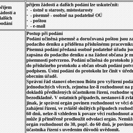
příjem žádostí a dalších podání lze uskutečnit:
příjem
·
- ústně u starosty, místostarosty
žádostí a
·
- písemně - osobně na podatelně OÚ
dalších
·
- poštou
podání
·
- e-mail
Postup při podání
Podání učiněná písemně a doručovaná poštou jsou z
podacího deníku a přidělena příslušnému pracovníku
Písemná podání předaná osobně podatelně úřadu jso
zapsána do podacího deníku a na žádost občana je m
písemnosti potvrzeno. Podání učiněná do protokolu 
do příslušného protokolu a občan obsah podání potv
podpisem. Ústní podání do protokolu lze činit v úřed
obecním úřadě.
Správní řád stanoví obecnou lhůtu pro vyřízení podá
jednoduchých věcech, zejména lze-li rozhodnout na 
dokladů předložených účastníkem řízení, rozhodne 
bezodkladně. V ostatních případech, nestanoví-li zvlá
jinak, je správní orgán povinen rozhodnout ve věci 
zahájení řízení, ve zvláště složitých případech rozho
60 dnů, nelze-li vzhledem k povaze věci rozhodnout an
může ji přiměřeně prodloužit odvolací orgán. Nemůže
orgán rozhodnout do 30, popř. do 60 dnů, je povine
účastníka řízení s uvedením důvodů uvědomit.