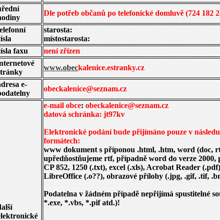
úřední
Dle potřeb občanů po telefonické domluvě (724 182 2
hodiny
telefonní
starosta:
čísla
místostarosta:
čísla faxu
není zřízen
internetové
www.obec
kalenice.estranky.cz
stránky
adresa e-
obeckalenice@seznam.cz
podatelny
e-mail obce
:
obeckalenice@seznam.cz
datová schránka: jt97kv
Elektronické podání bude přijímáno pouze v následu
formátech:
www dokument s příponou .html, .htm, word (doc, rt
upředňostňujeme rtf, případně word do verze 2000, p
CP 852, 1250 (.txt), excel (.xls), Acrobat Reader (.pdf
LibreOffice (.o??), obrazové přílohy (.jpg, .gif, .tif, .
Podatelna v žádném případě nepřijímá spustitelné s
*.exe, *.vbs, *.pif atd.)!
další
elektronické