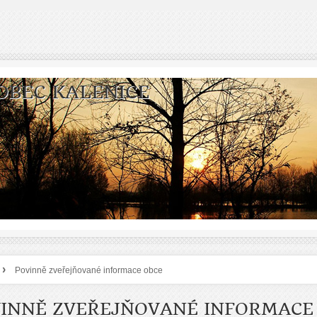
OBEC KALENICE
›
Povinně zveřejňované informace obce
INNĚ ZVEŘEJŇOVANÉ INFORMACE