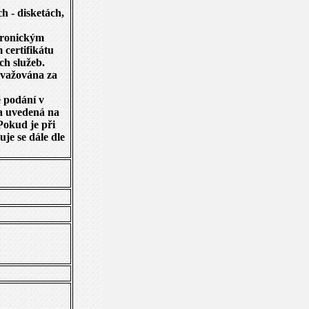
h - disketách,
ktronickým
 certifikátu
ch služeb.
ovažována za
é podání v
ba uvedená na
 Pokud je při
uje se dále dle