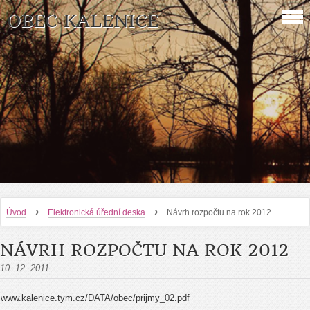
OBEC KALENICE
›
›
Úvod
Elektronická úřední deska
Návrh rozpočtu na rok 2012
NÁVRH ROZPOČTU NA ROK 2012
10. 12. 2011
www.kalenice.tym.cz/DATA/obec/prijmy_02.pdf