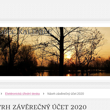
OBEC KALENICE
›
›
Elektronická úřední deska
Návrh závěrečný účet 2020
RH ZÁVĚREČNÝ ÚČET 2020