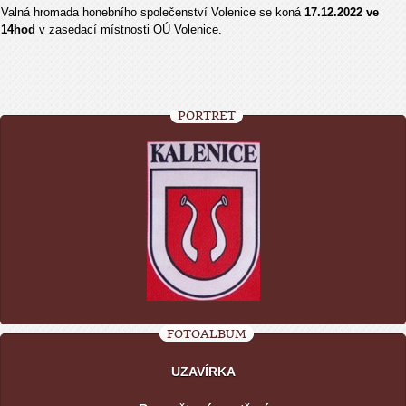
Valná hromada honebního společenství Volenice se koná
17.12.2022 ve
14hod
v zasedací místnosti OÚ Volenice.
PORTRÉT
FOTOALBUM
UZAVÍRKA