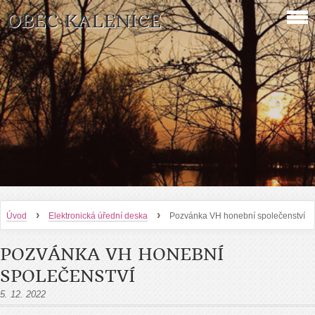
OBEC KALENICE
›
›
Úvod
Elektronická úřední deska
Pozvánka VH honební společenství
POZVÁNKA VH HONEBNÍ
SPOLEČENSTVÍ
5. 12. 2022