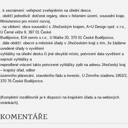
. k seznámení: veřejnost zveřejněním na úřední desce,
. obdrží jednotlivě: dotčené orgány, obce v řešeném území, sousední kraje,
Ministerstvo pro místní rozvoj,
. na vědomí: obce sousedící s Jihočeským krajem, A+U Design spol. s r.o.,
U Černé věže 9, 397 01 České
Budějovice, EIA servis s.r.o., U Malše 20, 370 01 České Budějovice,
. dále obdrží: obecní a městské úřady v Jihočeském kraji s tím, že žádáme
uvedené úřady o vyvěšení
vyhlášky na úřední desku či jiné obvyklé místo, potvrzení data vyvěšení a
sejmutí vyhlášky a
neprodlené vrácení takto potvrzené vyhlášky zpět na adresu Jihočeský kraj
– krajský úřad, odbor
územního plánování, stavebního řádu a investic, U Zimního stadionu 1952/2,
370 76 České Budějovice.
(Kompletní rozdělovník je k dispozici na krajském úřadu a na webových
stránkách).
KOMENTÁŘE