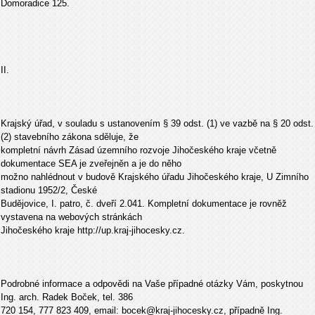
Domoradice 125.
II.
Krajský úřad, v souladu s ustanovením § 39 odst. (1) ve vazbě na § 20 odst.
(2) stavebního zákona sděluje, že
kompletní návrh Zásad územního rozvoje Jihočeského kraje včetně
dokumentace SEA je zveřejněn a je do něho
možno nahlédnout v budově Krajského úřadu Jihočeského kraje, U Zimního
stadionu 1952/2, České
Budějovice, I. patro, č. dveří 2.041. Kompletní dokumentace je rovněž
vystavena na webových stránkách
Jihočeského kraje http://up.kraj-jihocesky.cz.
Podrobné informace a odpovědi na Vaše případné otázky Vám, poskytnou
Ing. arch. Radek Boček, tel. 386
720 154, 777 823 409, email: bocek@kraj-jihocesky.cz, případně Ing.