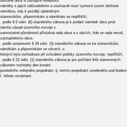
dotčené obce a zástupce veřejnosti
námitky s jejich odůvodněním a současně musí vymezit území dotčené
námitkou, kdy k později uplatněným
stanoviskům, připomínkám a námitkám se nepřihlíží,
. podle § 6 odst. (6) stavebního zákona je k podání námitek obce proti
návrhu zásad územního rozvoje v
samostatné působnosti příslušná rada obce a v obcích, kde se rada nevolí,
zastupitelstvo obce,
. podle ustanovení § 39 odst. (3) stavebního zákona se ke stanoviskům,
námitkám a připomínkám ve věcech, o
kterých bylo rozhodnuto při schválení politiky územního rozvoje, nepřihlíží,
. podle § 22 odst. (1) stavebního zákona je pro počítání lhůt stanovených
zákonem rozhodný den konání
posledního veřejného projednání, tj. termín projednání uvedeného pod bodem
I. tohoto oznámení.