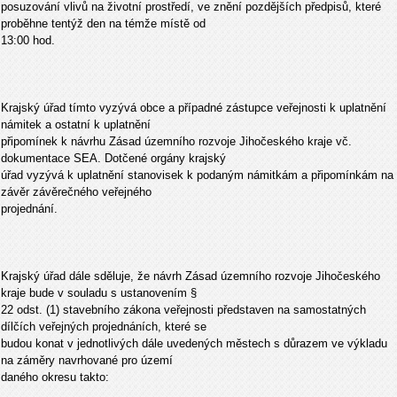
posuzování vlivů na životní prostředí, ve znění pozdějších předpisů, které
proběhne tentýž den na témže místě od
13:00 hod.
Krajský úřad tímto vyzývá obce a případné zástupce veřejnosti k uplatnění
námitek a ostatní k uplatnění
připomínek k návrhu Zásad územního rozvoje Jihočeského kraje vč.
dokumentace SEA. Dotčené orgány krajský
úřad vyzývá k uplatnění stanovisek k podaným námitkám a připomínkám na
závěr závěrečného veřejného
projednání.
Krajský úřad dále sděluje, že návrh Zásad územního rozvoje Jihočeského
kraje bude v souladu s ustanovením §
22 odst. (1) stavebního zákona veřejnosti představen na samostatných
dílčích veřejných projednáních, které se
budou konat v jednotlivých dále uvedených městech s důrazem ve výkladu
na záměry navrhované pro území
daného okresu takto: