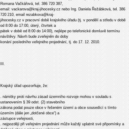
Romana Vačkářová, tel. 386 720 387,
email: vackarova@kraj-jihocesky.cz nebo Ing. Daniela Řežábková, tel. 386
720 210, email rezabkova@kraj-
jihocesky.cz v pracovní době krajského úřadu (tj. v pondělí a středu v době
od 8:00 do 17:00, úterý, čtvrtek a
pátek v době od 8:00 do 14:00), nejlépe po telefonické domluvě termínu
návštěvy. Návrh bude zveřejněn do doby
konání posledního veřejného projednání, tj. do 17. 12. 2010.
III.
Krajský úřad upozorňuje, že:
. námitky proti návrhu zásad územního rozvoje mohou v souladu s
ustanovením § 39 odst. (2) stavebního
zákona podat pouze obce v řešeném území a obce sousedící s tímto
územím (dále jen „dotčené obce“) a
zástupce veřejnosti,
. nejpozději při veřejném projednání může každý uplatnit své připomínky a