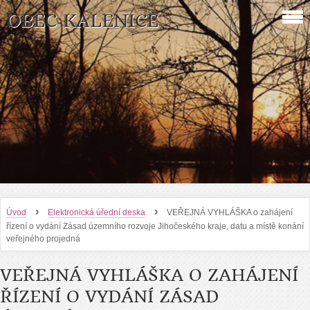
OBEC KALENICE
›
›
Úvod
Elektronická úřední deska
VEŘEJNÁ VYHLÁŠKA o zahájení
řízení o vydání Zásad územního rozvoje Jihočeského kraje, datu a místě konání
veřejného projedná
VEŘEJNÁ VYHLÁŠKA O ZAHÁJENÍ
ŘÍZENÍ O VYDÁNÍ ZÁSAD