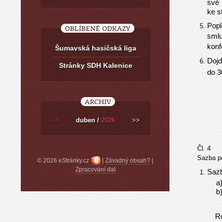
své 
ke s
Popl
OBLÍBENÉ ODKAZY
sml
konf
Šumavská hasičská liga
Dojd
Stránky SDH Kalenice
do 3
ARCHIV
<<
duben /
2026
>>
Čl. 4
Sazba p
© 2026 eStránky.cz
|
Závadný obsah?
|
Zpracování dat
Sazb
Rozúčt