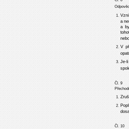
Odpověd
Vzni
a ne
a by
toho
nebo
V př
opat
Je-l
spol
Čl. 9
Přechod
Zruš
Popl
dosa
Čl. 10