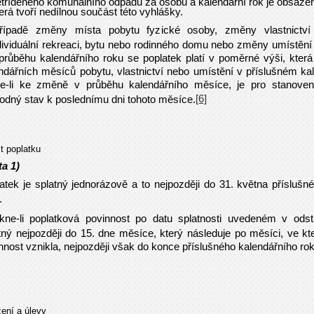
tříděného komunálního odpadu za osobu a kalendářní rok je obsažen
erá tvoří nedílnou součást této vyhlášky.
řípadě změny místa pobytu fyzické osoby, změny vlastnictví
dividuální rekreaci, bytu nebo rodinného domu nebo změny umístění p
průběhu kalendářního roku se poplatek platí v poměrné výši, kter
ndářních měsíců pobytu, vlastnictví nebo umístění v příslušném ka
e-li ke změně v průběhu kalendářního měsíce, je pro stanove
[6]
odný stav k poslednímu dni tohoto měsíce.
t poplatku
ta 1)
atek je splatný jednorázově a to nejpozději do 31. května příslušn
.
kne-li poplatková povinnost po datu splatnosti uvedeném v odst.
tný nejpozději do 15. dne měsíce, který následuje po měsíci, ve k
nnost vznikla, nejpozději však do konce příslušného kalendářního rok
ení a úlevy