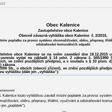
2015
Obec Kalenice
Zastupitelstvo obce Kalenice
Obecně závazná vyhláška obce Kalenice č. 2/2015,
tním poplatku za provoz systému shromažďování, sběru, přepravy, třídě
odstraňování komunálních odpadů
itelstvo obce Kalenice se na svém zasedání dne 19.12.2015 u
 usneslo vydat na základě § 14 odst. 2 zákona č. 565/1990 S
cích, ve znění pozdějších předpisů, a v souladu s § 10 písm. d)
h) zákona
2000 Sb., o obcích (obecní zřízení), ve znění pozdějších předpi
ou vyhlášku (dále jen „vyhláška“):
ustanovení
 Kalenice touto vyhláškou zavádí místní poplatek za provoz systé
mažďování, sběru, přepravy, třídění, využívání a odstraňování kom
e jen „poplatek“).