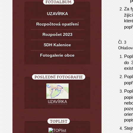
p
FOTOALBUM
Za f
UZAVÍRKA
žijí
kter
Rozpočtová opatření
popř
Rozpočet 2023
Čl. 3
SDH Kalenice
Ohlašov
Fotogalerie obce
Popl
do 3
exis
Popl
POSLEDNÍ FOTOGRAFIE
popř
Popl
popi
UZAVÍRKA
nebo
poze
orie
popi
TOPLIST
Stej