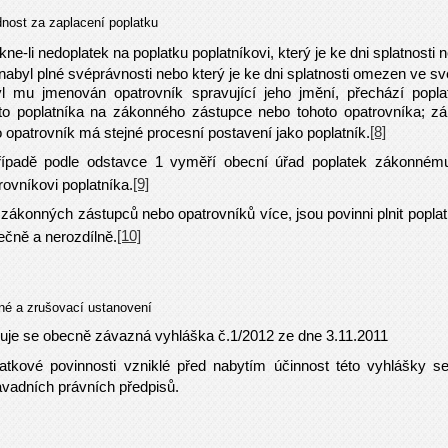
nost za zaplacení poplatku
kne-li nedoplatek na poplatku poplatníkovi, který je ke dni splatnosti n
nabyl plné svéprávnosti nebo který je ke dni splatnosti omezen ve sv
l mu jmenován opatrovník spravující jeho jmění, přechází popla
to poplatníka na zákonného zástupce nebo tohoto opatrovníka; z
[8]
 opatrovník má stejné procesní postavení jako poplatník.
ípadě podle odstavce 1 vyměří obecní úřad poplatek zákonném
[9]
rovníkovi poplatníka.
i zákonných zástupců nebo opatrovníků více, jsou povinni plnit popla
[10]
ečně a nerozdílně.
né a zrušovací ustanovení
uje se obecně závazná vyhláška č.1/2012 ze dne 3.11.2011
atkové povinnosti vzniklé před nabytím účinnost této vyhlášky s
vadních právních předpisů.