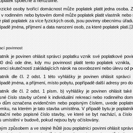
oplatek společně a nerozdílně.
yzické osoby tvořící domácnost může poplatek platit jedna osoba. 
cí v rodinném nebo bytovém domě může poplatek platit vlastník nebo
é platí poplatek za více fyzických osob, jsou povinny obecnímu úřad
[3
ípadě jména, příjmení a data narození osob, za které poplatek platí.
ací povinnost
atník je povinen ohlásit správci poplatku vznik své poplatkové povin
0 dnů ode dne, kdy mu povinnost platit tento poplatek vznikla, 
tenci skutečností zakládajících nárok na osvobození nebo úlevu od p
atník dle čl. 2 odst. 1 této vyhlášky je povinen ohlásit správci
ípadě jména, a příjmení, místo pobytu, popřípadě další adresy pro d
atník dle čl. 2 odst. 1 písm. b) vyhlášky je povinen ohlásit tak
sné číslo stavby určené k individuální rekreaci nebo rodinného domu
 dům označena evidenčním nebo popisným číslem, uvede poplatník
mku, na kterém je tato stavba umístěna. V případě bytu je poplatník
ntační nebo popisné číslo stavby, ve které se byt nachází, a číslo
s umístění v budově, pokud nejsou byty očíslovány.
ným způsobem a ve stejné lhůtě jsou poplatníci povinni ohlásit správ