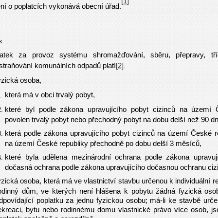
[1]
ní o poplatcích vykonává obecní úřad.
k
latek za provoz systému shromažďování, sběru, přepravy, tříd
straňování komunálních odpadů platí
[2]
:
yzická osoba,
která má v obci trvalý pobyt,
které byl podle zákona upravujícího pobyt cizinců na území 
povolen trvalý pobyt nebo přechodný pobyt na dobu delší než 90 dn
která podle zákona upravujícího pobyt cizinců na území České 
na území České republiky přechodně po dobu delší 3 měsíců,
které byla udělena mezinárodní ochrana podle zákona upravuj
dočasná ochrana podle zákona upravujícího dočasnou ochranu ciz
yzická osoba, která má ve vlastnictví stavbu určenou k individuální r
odinný dům, ve kterých není hlášena k pobytu žádná fyzická osob
dpovídající poplatku za jednu fyzickou osobu; má-li ke stavbě určen
ekreaci, bytu nebo rodinnému domu vlastnické právo více osob, jso