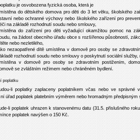
oplatku je osvobozena fyzická osoba, která je
místěna do dětského domova pro děti do 3 let věku, školského za
stavní nebo ochranné výchovy nebo školského zařízení pro preven
éči na základě rozhodnutí soudu nebo smlouvy,
místěna do zařízení pro děti vyžadující okamžitou pomoc na zák
oudu, na žádost obecního úřadu obce s rozšířenou působností, zá
ítěte nebo nezletilého,
ako nezaopatřené dítě umístěna v domově pro osoby se zdravotní
ákladě rozhodnutí soudu nebo smlouvy o poskytnutí sociální služby,
místěna v domově pro osoby se zdravotním postižením, domov
omově se zvláštním režimem nebo chráněném bydlení.
í poplatku
dou-li poplatky zaplaceny poplatníkem včas nebo ve správné 
ní úřad poplatek platebním výměrem nebo hromadným předpisný
de-li poplatek uhrazen k stanovenému datu (31.5. přislušného roku
ínce poplatek navýšen o 150 Kč.