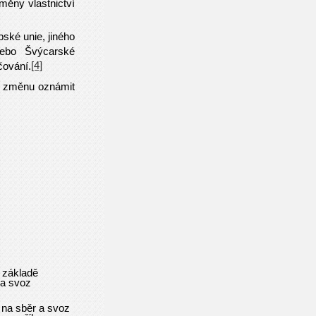
měny vlastnictví
ské unie, jiného
ebo Švýcarské
[4]
čování.
to změnu oznámit
a základě
 a svoz
na sběr a svoz