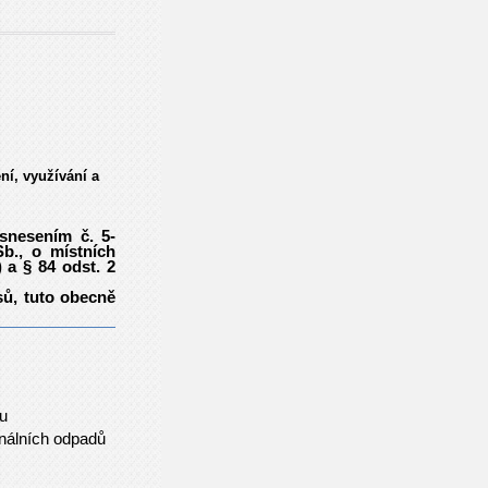
ní, využívání a
snesením č. 5-
b., o místních
 a § 84 odst. 2
sů, tuto obecně
mu
unálních odpadů