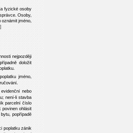
Za fyzické osoby
 správce. Osoby,
u oznámit jméno,
]
nosti nejpozději
případně doložit
oplatku.
 poplatku jméno,
oručování.
é evidenční nebo
; není-li stavba
 parcelní číslo
 povinen ohlásit
 bytu, popřípadě
ci poplatku zánik