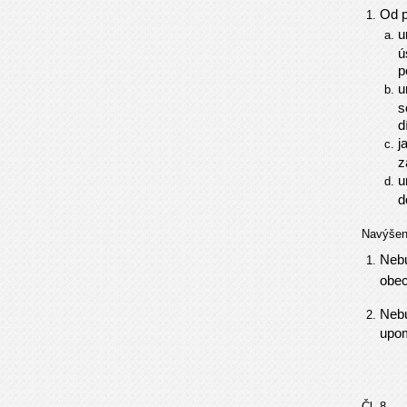
Od p
u
ú
p
u
s
d
j
z
u
d
Navýšen
Nebu
obec
Nebu
upom
Čl. 8