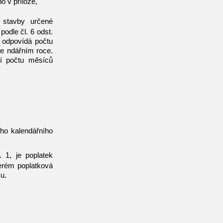
o v příloze,
 stavby určené
odle čl. 6 odst.
á odpovídá počtu
le ndářním roce.
ní počtu měsíců
ého kalendářního
 1, je poplatek
terém poplatková
u.