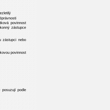
ezletilý
éprávnosti
tková povinnost
ákonný zástupce
u zástupci nebo
tkovou povinnost
e posuzují podle