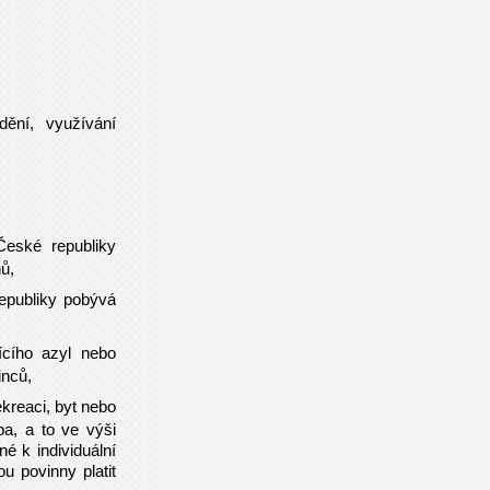
ění, využívání
České republiky
ů,
republiky pobývá
ícího azyl nebo
inců,
ekreaci, byt nebo
a, a to ve výši
é k individuální
u povinny platit