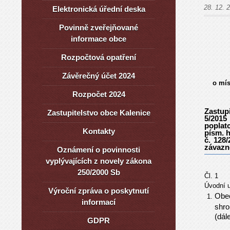
28. 12. 
Elektronická úřední deska
Povinně zveřejňované
informace obce
Rozpočtová opatření
Závěrečný účet 2024
o mís
Rozpočet 2024
Zastup
Zastupitelstvo obce Kalenice
5/2015
poplat
Kontakty
písm. 
č. 128/
závazn
Oznámení o povinnosti
vyplývajících z novely zákona
250/2000 Sb
Čl. 1
Úvodní 
Výroční zpráva o poskytnutí
Obec
informací
shro
(dál
GDPR