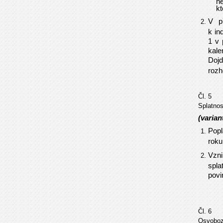
ne
kt
V p
k in
1 v 
kale
Dojd
rozh
Čl. 5
Splatnos
(varian
Popl
roku
Vzni
spla
povi
Čl. 6
Osvoboz