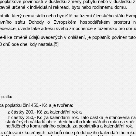
poplatkové povinnosti v důsledku změny pobytu nebo v důsledku z
tavbě určené k individuální rekreaci, bytu nebo rodinnému domu.
atník, který nemá sídlo nebo bydliště na území členského státu Evrop
uvního státu Dohody o Evropském hospodářském prostoru n
ederace, uvede také adresu svého zmocněnce v tuzemsku pro doru
e-li ke změně údajů uvedených v ohlášení, je poplatník povinen tu
[5]
0 dnů ode dne, kdy nastala.
oplatku
a poplatku činí 450,- Kč a je tvořena:
a)
z částky 200,- Kč za kalendářní rok a
b)
z částky 250,- Kč za kalendářní rok. Tato částka je stanovena n
skutečných nákladů obce předchozího kalendářního roku na sběr
netříděného komunálního odpadu za poplatníka a kalendářní rok.
ování skutečných nákladů obce předchozího kalendářního roku 