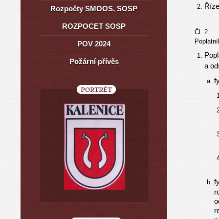
Říze
Rozpočty SMOOS, SOSP
ROZPOCET SOSP
Čl. 2
Poplatní
POV 2024
Pop
Požární přívěs
a od
f
PORTRÉT
f
r
o
r