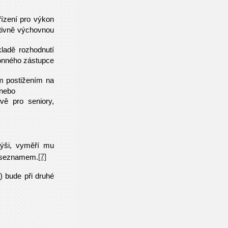
řízení pro výkon
tivně výchovnou
ladě rozhodnutí
konného zástupce
m postižením na
 nebo
ě pro seniory,
výši, vyměří mu
[7]
m seznamem.
) bude při druhé