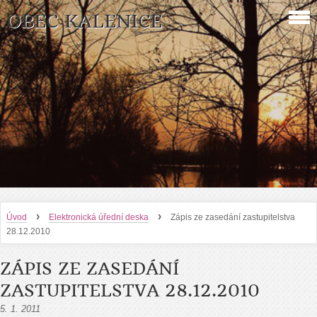
OBEC KALENICE
›
›
Úvod
Elektronická úřední deska
Zápis ze zasedání zastupitelstva
28.12.2010
ZÁPIS ZE ZASEDÁNÍ
ZASTUPITELSTVA 28.12.2010
5. 1. 2011