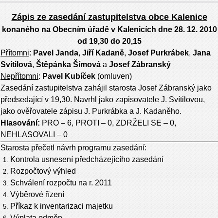
Zápis ze zasedání zastupitelstva obce Kalenice
konaného na Obecním úřadě v Kalenicích dne 28. 12. 2010
od 19,30 do 20,15
Přítomni
:
Pavel Janda
,
Jiří Kadaně
,
Josef Purkrábek
,
Jana
Svítilová
,
Štěpánka Šímová
a
Josef Zábranský
Nepřítomni
:
Pavel Kubíček
(omluven)
Zasedání zastupitelstva zahájil starosta Josef Zábranský jako
předsedající v 19,30. Navrhl jako zapisovatele J. Svítilovou,
jako ověřovatele zápisu J. Purkrábka a J. Kadaněho.
Hlasování:
PRO – 6, PROTI – 0, ZDRŽELI SE – 0,
NEHLASOVALI – 0
Starosta přečetl návrh programu zasedání:
Kontrola usnesení předcházejícího zasedání
Rozpočtový výhled
Schválení rozpočtu na r. 2011
Výběrové řízení
Příkaz k inventarizaci majetku
Výplata odměn