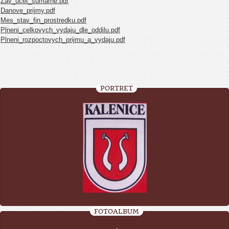
Zav_ucet_sumarne.pdf
Danove_prijmy.pdf
Mes_stav_fin_prostredku.pdf
Plneni_celkovych_vydaju_dle_oddilu.pdf
Plneni_rozpoctovych_prijmu_a_vydaju.pdf
PORTRÉT
FOTOALBUM