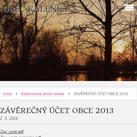
OBEC KALENICE
›
›
Úvod
Elektronická úřední deska
ZÁVĚREČNÝ ÚČET OBCE 2013
ZÁVĚREČNÝ ÚČET OBCE 2013
2. 5. 2014
Zav_ucet.pdf