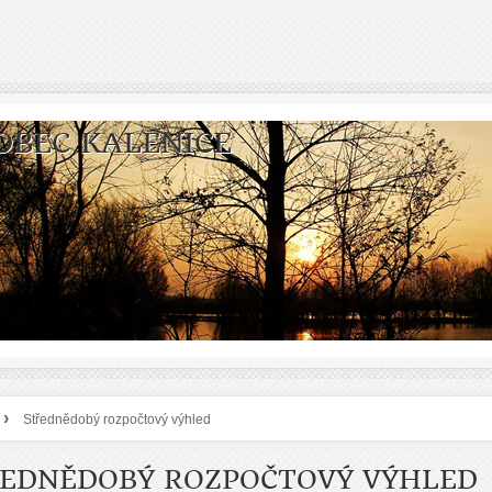
OBEC KALENICE
›
Střednědobý rozpočtový výhled
EDNĚDOBÝ ROZPOČTOVÝ VÝHLED