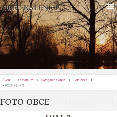
OBEC KALENICE
›
›
›
›
Úvod
Fotoalbum
Fotogalerie obce
Foto obce
P1010091.JPG
FOTO OBCE
P1010091.JPG