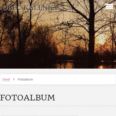
OBEC KALENICE
›
Úvod
Fotoalbum
FOTOALBUM