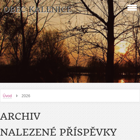
OBEC KALENICE
›
Úvod
2026
ARCHIV
NALEZENÉ PŘÍSPĚVKY