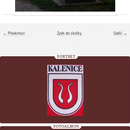
← Předchozí
Zpět do složky
Další →
PORTRÉT
FOTOALBUM