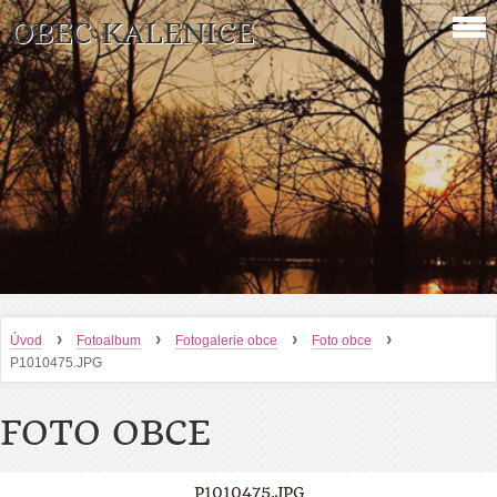
OBEC KALENICE
›
›
›
›
Úvod
Fotoalbum
Fotogalerie obce
Foto obce
P1010475.JPG
FOTO OBCE
P1010475.JPG