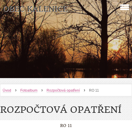
OBEC KALENICE
›
›
›
Úvod
Fotoalbum
Rozpočtová opatření
RO 11
ROZPOČTOVÁ OPATŘENÍ
RO 11