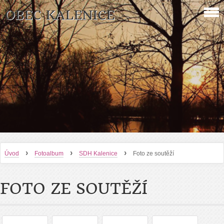
OBEC KALENICE
›
›
›
Úvod
Fotoalbum
SDH Kalenice
Foto ze soutěží
FOTO ZE SOUTĚŽÍ