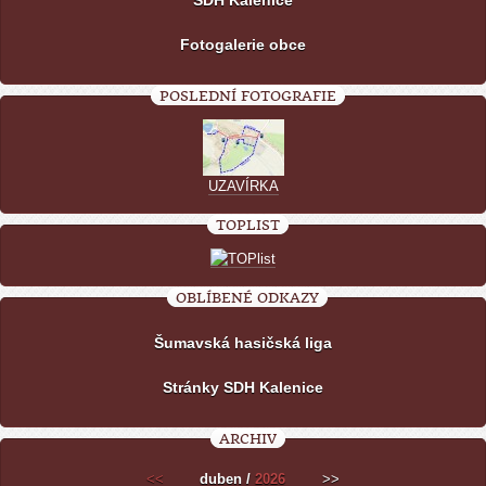
Fotogalerie obce
POSLEDNÍ FOTOGRAFIE
UZAVÍRKA
TOPLIST
OBLÍBENÉ ODKAZY
Šumavská hasičská liga
Stránky SDH Kalenice
ARCHIV
<<
duben /
2026
>>