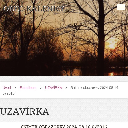
OBEC KALENICE
›
›
›
Úvod
Fotoalbum
UZAVÍRKA
Snímek obrazovky 2024-08-16
072015
UZAVÍRKA
SNÍMEK OBRAZOVKY 2024-08-16 072015