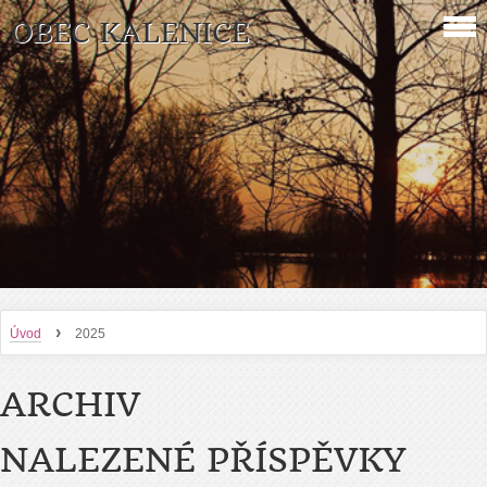
OBEC KALENICE
›
Úvod
2025
ARCHIV
NALEZENÉ PŘÍSPĚVKY