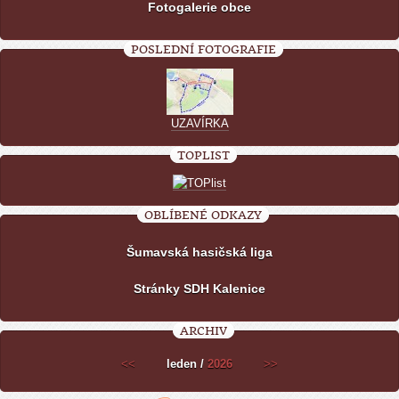
Fotogalerie obce
POSLEDNÍ FOTOGRAFIE
UZAVÍRKA
TOPLIST
OBLÍBENÉ ODKAZY
Šumavská hasičská liga
Stránky SDH Kalenice
ARCHIV
<<
leden /
2026
>>