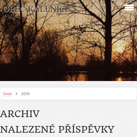
OBEC KALENICE
›
Úvod
2026
ARCHIV
NALEZENÉ PŘÍSPĚVKY