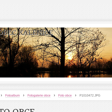
OBEC KALENICE
›
›
›
›
Fotoalbum
Fotogalerie obce
Foto obce
P1010472.JPG
TO OBCE