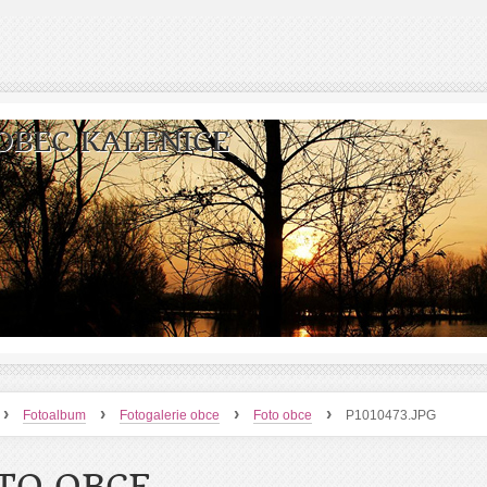
OBEC KALENICE
›
›
›
›
Fotoalbum
Fotogalerie obce
Foto obce
P1010473.JPG
TO OBCE