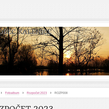
OBEC KALENICE
›
›
›
Fotoalbum
Rozpočet 2023
ROZP008
ZPOČET 2023